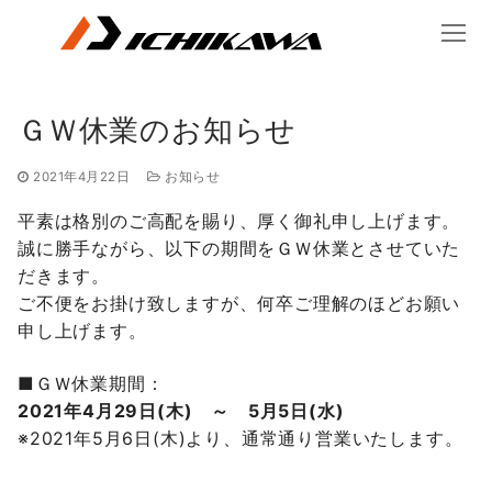
コ
ン
テ
ン
ツ
ＧＷ休業のお知らせ
へ
ス
2021年4月22日
お知らせ
キ
平素は格別のご高配を賜り、厚く御礼申し上げます。
ッ
誠に勝手ながら、以下の期間をＧＷ休業とさせていた
プ
だきます。
ご不便をお掛け致しますが、何卒ご理解のほどお願い
申し上げます。
■ＧＷ休業期間：
2021年4月29日(木) ～ 5月5日(水)
※2021年5月6日(木)より、通常通り営業いたします。