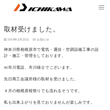
コ
ン
テ
ン
ツ
取材受けました。
へ
ス
2014年2月25日
お知らせ
キ
神奈川県相模原市で電気・通信・空調設備工事の設
ッ
計・施工・管理をしております。
プ
㈱市川電設、市川雄士でございます。
先日商工会議所様の取材を受けました。
４月の相模原桜祭りでも流れるそうです。
私も出来上がりを見ておりませんが楽しみです。